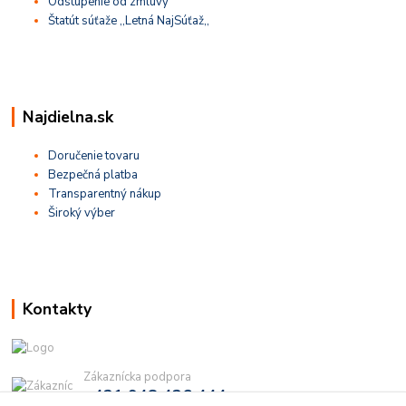
Odstúpenie od zmluvy
Štatút súťaže ,,Letná NajSúťaž,,
Najdielna.sk
Doručenie tovaru
Bezpečná platba
Transparentný nákup
Široký výber
Kontakty
Zákaznícka podpora
+421 948 436 444