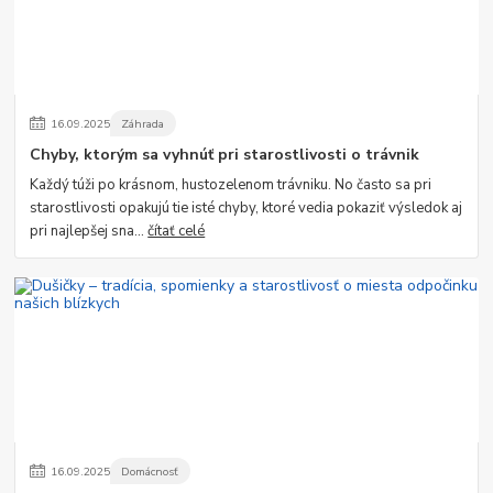
16
.
09
.
2025
Záhrada
Chyby, ktorým sa vyhnúť pri starostlivosti o trávnik
Každý túži po krásnom, hustozelenom trávniku. No často sa pri
starostlivosti opakujú tie isté chyby, ktoré vedia pokaziť výsledok aj
pri najlepšej sna...
čítať celé
16
.
09
.
2025
Domácnosť