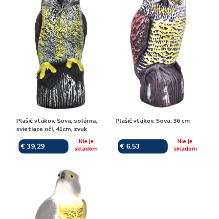
Plašič vtákov, Sova, solárna,
Plašič vtákov, Sova, 36 cm
svietiace oči, 41cm, zvuk
Nie je
Nie je
€ 39,29
€ 6,53
skladom
skladom