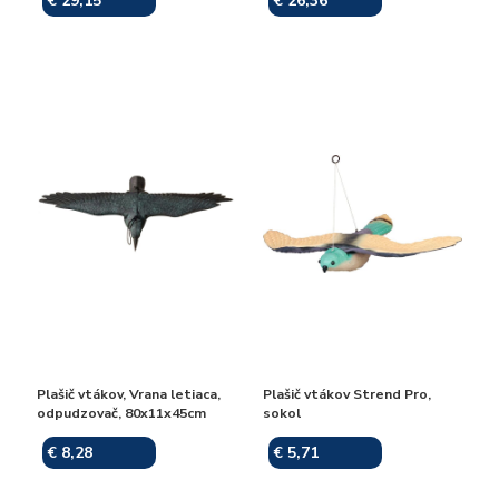
€ 29,15
€ 26,36
Skladom
Skladom
Plašič vtákov, Vrana letiaca,
Plašič vtákov Strend Pro,
odpudzovač, 80x11x45cm
sokol
€ 8,28
€ 5,71
Skladom
Skladom