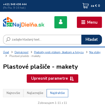
+421 948 436 444
za
€ 0
(Po-Pia, 9-16 hod.)
Menu
Hľadať
Úvod
Domácnosť
Produkty proti vtákom, škodcom a hmyzu
Na vtáky
Plastové plašiče - makety
Plastové plašiče - makety
Upresniť parametre
Najnovšie
Najlacnejšie
Najdrahšie
Zobrazujem 1-11 z 11