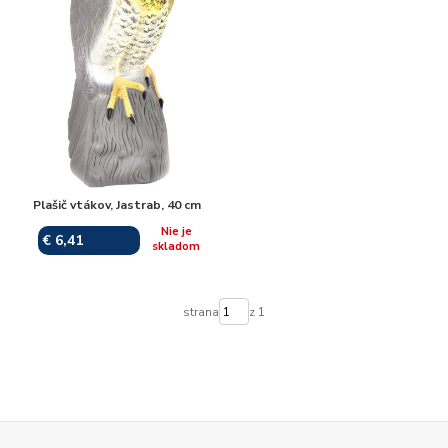
Plašič vtákov, Jastrab, 40 cm
Nie je
€ 6,41
skladom
strana
z 1