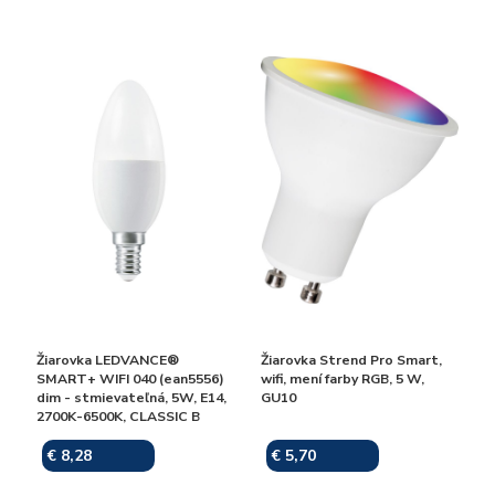
Žiarovka LEDVANCE®
Žiarovka Strend Pro Smart,
SMART+ WIFI 040 (ean5556)
wifi, mení farby RGB, 5 W,
dim - stmievateľná, 5W, E14,
GU10
2700K-6500K, CLASSIC B
€ 8,28
€ 5,70
Skladom
Skladom