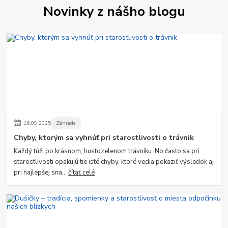
Novinky z nášho blogu
16
.
09
.
2025
Záhrada
Chyby, ktorým sa vyhnúť pri starostlivosti o trávnik
Každý túži po krásnom, hustozelenom trávniku. No často sa pri
starostlivosti opakujú tie isté chyby, ktoré vedia pokaziť výsledok aj
pri najlepšej sna...
čítať celé