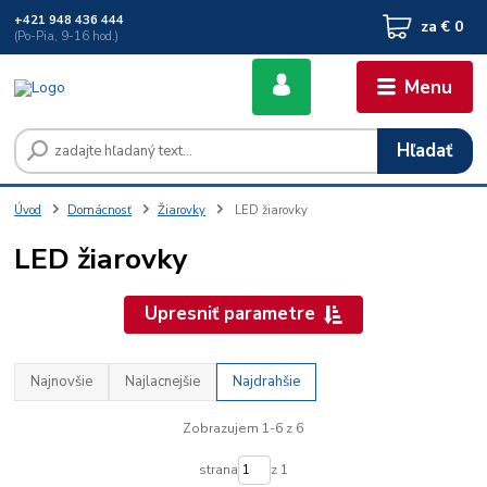
+421 948 436 444
za
€ 0
(Po-Pia, 9-16 hod.)
Menu
Hľadať
Úvod
Domácnosť
Žiarovky
LED žiarovky
LED žiarovky
Upresniť parametre
Najnovšie
Najlacnejšie
Najdrahšie
Zobrazujem 1-6 z 6
strana
z 1