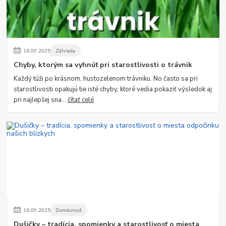
16
.
09
.
2025
Záhrada
Chyby, ktorým sa vyhnúť pri starostlivosti o trávnik
Každý túži po krásnom, hustozelenom trávniku. No často sa pri
starostlivosti opakujú tie isté chyby, ktoré vedia pokaziť výsledok aj
pri najlepšej sna...
čítať celé
16
.
09
.
2025
Domácnosť
Dušičky – tradícia, spomienky a starostlivosť o miesta