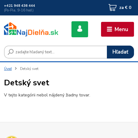
+421 948 436 444
za
€ 0
(Po-Pia, 9-16 hod.)
Menu
Hľadať
Úvod
Detský svet
Detský svet
V tejto kategórii nebol nájdený žiadny tovar.