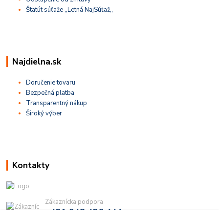
Štatút súťaže ,,Letná NajSúťaž,,
Najdielna.sk
Doručenie tovaru
Bezpečná platba
Transparentný nákup
Široký výber
Kontakty
Zákaznícka podpora
+421 948 436 444