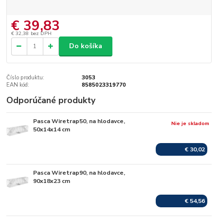
€ 39,83
€ 32,38
bez DPH
Do košíka
Číslo produktu:
3053
EAN kód:
8585023319770
Odporúčané produkty
Pasca Wiretrap50, na hlodavce,
Nie je skladom
50x14x14 cm
€ 30,02
Pasca Wiretrap90, na hlodavce,
Skladom
90x18x23 cm
€ 54,56