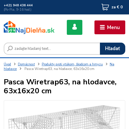
+421 948 436 444
za
€ 0
(Po-Pia, 9-16 hod.)
Menu
Hľadať
Úvod
Domácnosť
Produkty proti vtákom, škodcom a hmyzu
Na
hlodavce
Pasca Wiretrap63, na hlodavce, 63x16x20 cm
Pasca Wiretrap63, na hlodavce,
63x16x20 cm