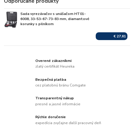
Odporúčané produkty
Sada vyrezávačov s unášačom HT01-
Skladom
6008, 33-53-67-73-83 mm, diamantové
korunky s pilníkom
€ 27,61
Overené zákazníkmi
zlatý certifikát Heureka
Bezpečná platba
cez platobnú bránu Comgate
Transparentný nákup
presné a jasné informácie
Rýchle doručenie
expedícia zvyčajne ďalší pracovný deň