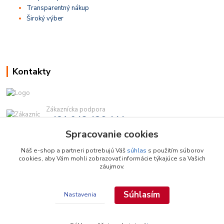
Transparentný nákup
Široký výber
Kontakty
Zákaznícka podpora
+421 948 436 444
(Po-Pia, 9-16 hod.)
Spracovanie cookies
info@najdielna.sk
Náš e-shop a partneri potrebujú Váš
súhlas
s použitím súborov
cookies, aby Vám mohli zobrazovať informácie týkajúce sa Vašich
záujmov.
Súhlasím
Nastavenia
Copyright © 2026 najdielna.sk