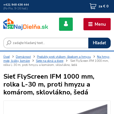
+421 948 436 444
za
€ 0
(Po-Pia, 9-16 hod.)
Menu
Hľadať
Úvod
Domácnosť
Produkty proti vtákom, škodcom a hmyzu
Na hmyz,
moľe, šváby, komáre
Siete na okná a dvere
Sieť FlyScreen IFM 1000 mm,
rolka L-30 m, proti hmyzu a komárom, sklovlákno, šedá
Sieť FlyScreen IFM 1000 mm,
rolka L-30 m, proti hmyzu a
komárom, sklovlákno, šedá