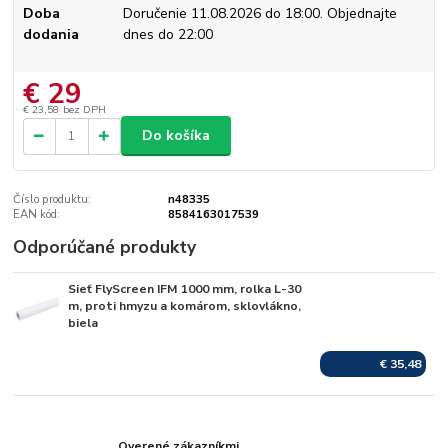
Doba
Doručenie 11.08.2026 do 18:00. Objednajte
dodania
dnes do 22:00
€ 29
€ 23,58
bez DPH
Do košíka
Číslo produktu:
n48335
EAN kód:
8584163017539
Odporúčané produkty
Sieť FlyScreen IFM 1000 mm, rolka L-30
Skladom
m, proti hmyzu a komárom, sklovlákno,
biela
€ 35,48
Overené zákazníkmi