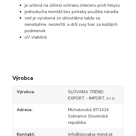
je určená na účinnú ochranu interieru proti hmyzu
jednoducha montáž bez potreby použitia náradia
sieť je vyrobená zo sklovlákna takže sa
nenatiahne, nezmrští, a drží svoj tvar za každých
podmienok
uV stabilná
Výrobca
Výrobca
SLOVAKIA TREND
EXPORT - IMPORT, s.r.o.
Adresa
Michalovská 87/1414
Sobrance Slovenská
republika
Kontakt
info@slovakia-trend.sk