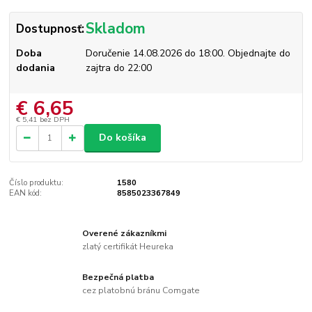
Skladom
Dostupnosť:
Doba
Doručenie 14.08.2026 do 18:00. Objednajte do
dodania
zajtra do 22:00
€ 6,65
€ 5,41
bez DPH
Do košíka
Číslo produktu:
1580
EAN kód:
8585023367849
Overené zákazníkmi
zlatý certifikát Heureka
Bezpečná platba
cez platobnú bránu Comgate