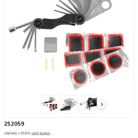
252059
záplaty + kľúče
celý popis