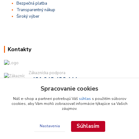
Bezpečná platba
Transparentný nákup
Široký výber
Kontakty
Zákaznícka podpora
+421 948 436 444
(Po-Pia, 9-16 hod.)
Spracovanie cookies
info@najdielna.sk
Náš e-shop a partneri potrebujú Váš
súhlas
s použitím súborov
cookies, aby Vám mohli zobrazovať informácie týkajúce sa Vašich
záujmov.
Súhlasím
Nastavenia