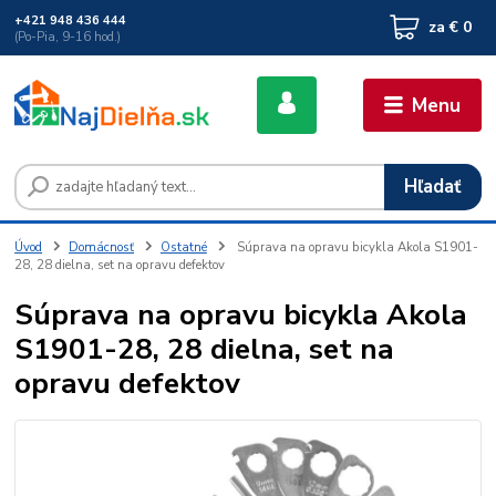
+421 948 436 444
za
€ 0
(Po-Pia, 9-16 hod.)
Menu
Hľadať
Úvod
Domácnosť
Ostatné
Súprava na opravu bicykla Akola S1901-
28, 28 dielna, set na opravu defektov
Súprava na opravu bicykla Akola
S1901-28, 28 dielna, set na
opravu defektov