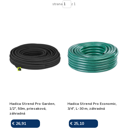
strana
z 1
Hadica Strend Pro Garden,
Hadica Strend Pro Economic,
1/2", 50m, priesaková,
3/4", L-30 m, záhradná
záhradná
€ 26,91
€ 25,10
Skladom
Skladom