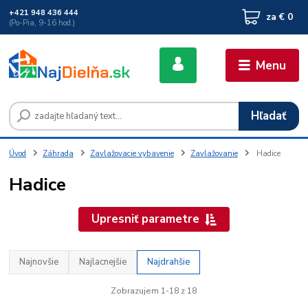
+421 948 436 444
za
€ 0
(Po-Pia, 9-16 hod.)
Menu
Hľadať
Úvod
Záhrada
Zavlažovacie vybavenie
Zavlažovanie
Hadice
Hadice
Upresniť parametre
Najnovšie
Najlacnejšie
Najdrahšie
Zobrazujem 1-18 z 18