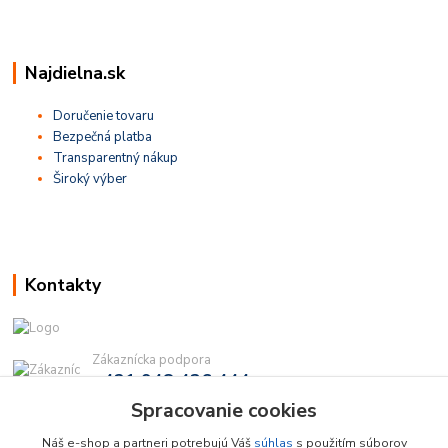
Najdielna.sk
Doručenie tovaru
Bezpečná platba
Transparentný nákup
Široký výber
Kontakty
Zákaznícka podpora
+421 948 436 444
(Po-Pia, 9-16 hod.)
Spracovanie cookies
info@najdielna.sk
Náš e-shop a partneri potrebujú Váš
súhlas
s použitím súborov