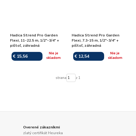
Hadica Strend Pro Garden
Hadica Strend Pro Garden
Flexi, 11-22.5 m, 1/2"-3/4" +
Flexi, 7.3-15 m, 1/2"-3/4" +
pištoľ, záhradná
pištoľ, záhradná
Nie je
Nie je
€ 15,56
€ 12,54
skladom
skladom
strana
z 1
Overené zákazníkmi
zlatý certifikát Heureka