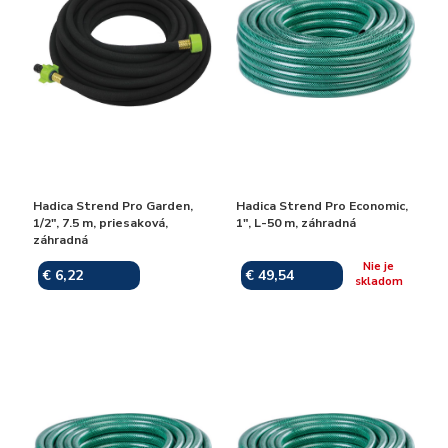
Hadica Strend Pro Garden,
Hadica Strend Pro Economic,
1/2", 7.5 m, priesaková,
1", L-50 m, záhradná
záhradná
Nie je
€ 6,22
€ 49,54
Skladom
skladom