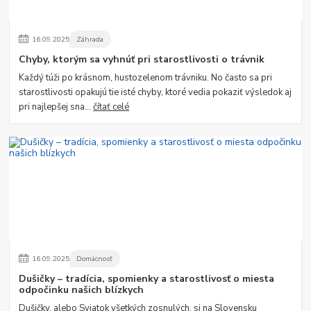
16
.
09
.
2025
Záhrada
Chyby, ktorým sa vyhnúť pri starostlivosti o trávnik
Každý túži po krásnom, hustozelenom trávniku. No často sa pri
starostlivosti opakujú tie isté chyby, ktoré vedia pokaziť výsledok aj
pri najlepšej sna...
čítať celé
16
.
09
.
2025
Domácnosť
Dušičky – tradícia, spomienky a starostlivosť o miesta
odpočinku našich blízkych
Dušičky, alebo Sviatok všetkých zosnulých, si na Slovensku