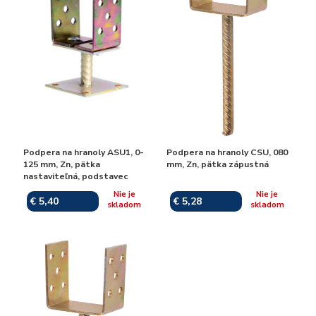
Podpera na hranoly ASU1, 0-
Podpera na hranoly CSU, 080
125 mm, Zn, pätka
mm, Zn, pätka zápustná
nastaviteľná, podstavec
Nie je
Nie je
€ 5,40
€ 5,28
skladom
skladom