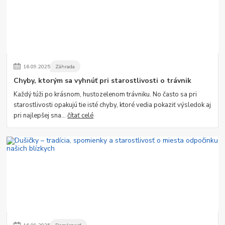
16
.
09
.
2025
Záhrada
Chyby, ktorým sa vyhnúť pri starostlivosti o trávnik
Každý túži po krásnom, hustozelenom trávniku. No často sa pri
starostlivosti opakujú tie isté chyby, ktoré vedia pokaziť výsledok aj
pri najlepšej sna...
čítať celé