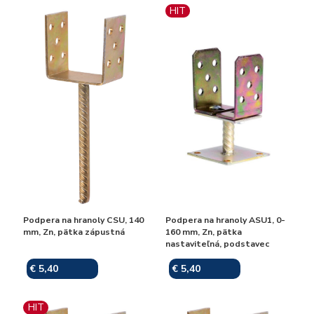
HIT
Podpera na hranoly CSU, 140
Podpera na hranoly ASU1, 0-
mm, Zn, pätka zápustná
160 mm, Zn, pätka
nastaviteľná, podstavec
€ 5,40
€ 5,40
Skladom
Skladom
HIT