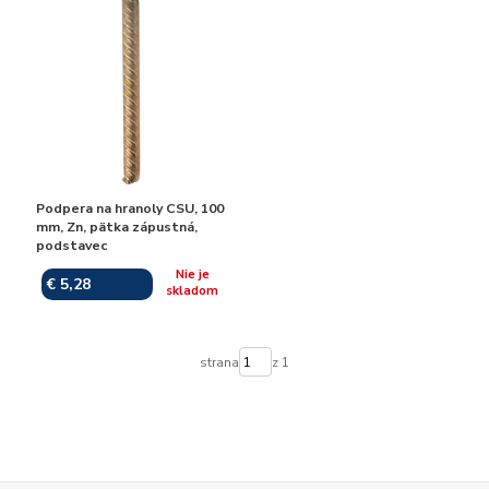
Podpera na hranoly CSU, 100
mm, Zn, pätka zápustná,
podstavec
Nie je
€ 5,28
skladom
strana
z 1