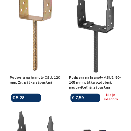
Podpera na hranoly CSU, 120
Podpera na hranoly ASU2, 80-
mm, Zn, pätka zápustná
165 mm, pätka ozdobná,
nastaviteľná, zápustná
Nie je
€ 5,28
€ 7,59
Skladom
skladom