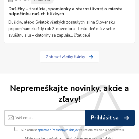
16
.
09
.
2025
Domácnosť
Dušičky – tradícia, spomienky a starostlivosť o miesta
odpočinku našich blízkych
Dušičky, alebo Sviatok všetkých zosnulých, si na Slovensku
pripomíname každý rok 2. novembra. Tento deň má v sebe
zvláštnu silu – cintoríny sa zaplnia...
čítať celé
Zobraziť všetky články
Nepremeškajte novinky, akcie a
zľavy!
Prihlásiť sa
Súhlasím so
spracovaním osobných údajov
za účelom zasielania newslettera.
Môžete sa kedykoľvek odhlásiť. Zasielame raz za 14 dní.