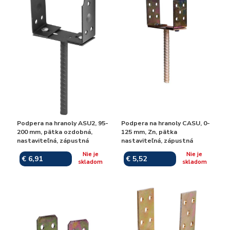
Podpera na hranoly ASU2, 95-
Podpera na hranoly CASU, 0-
200 mm, pätka ozdobná,
125 mm, Zn, pätka
nastaviteľná, zápustná
nastaviteľná, zápustná
Nie je
Nie je
€ 6,91
€ 5,52
skladom
skladom