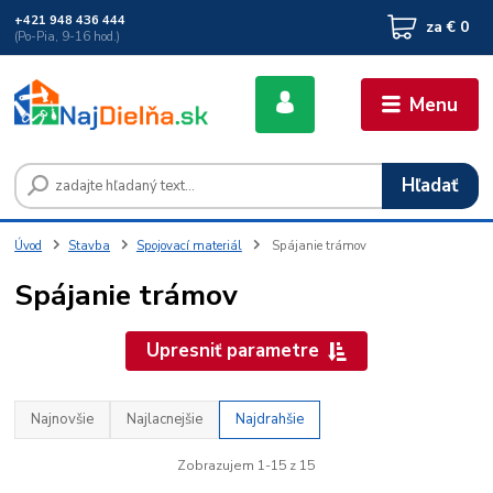
+421 948 436 444
za
€ 0
(Po-Pia, 9-16 hod.)
Menu
Hľadať
Úvod
Stavba
Spojovací materiál
Spájanie trámov
Spájanie trámov
Upresniť parametre
Najnovšie
Najlacnejšie
Najdrahšie
Zobrazujem 1-15 z 15