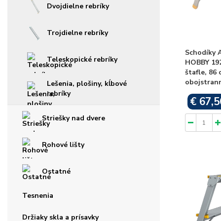
Dvojdielne rebríky
Trojdielne rebríky
Schodíky
Teleskopické rebríky
HOBBY 192
štafle, 86 
obojstrann
Lešenia, plošiny, kĺbové
rebríky
€ 67,5
Striešky nad dvere
Rohové lišty
Ostatné
Tesnenia
Držiaky skla a prísavky