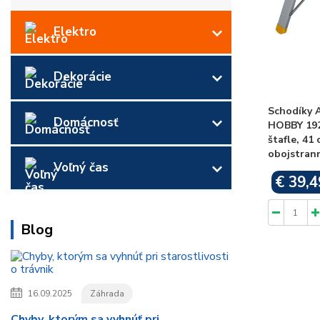
Elektro
Dekorácie
Schodíky
Domácnosť
HOBBY 192
štafle, 41 
obojstrann
Voľný čas
€ 39,4
Blog
16.09.2025
Záhrada
Chyby, ktorým sa vyhnúť pri