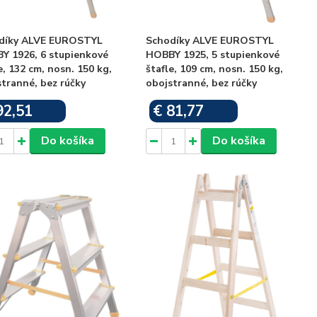
díky ALVE EUROSTYL
Schodíky ALVE EUROSTYL
Y 1926, 6 stupienkové
HOBBY 1925, 5 stupienkové
e, 132 cm, nosn. 150 kg,
štafle, 109 cm, nosn. 150 kg,
tranné, bez rúčky
obojstranné, bez rúčky
92,51
€ 81,77
Skladom
Skladom
Do košíka
Do košíka