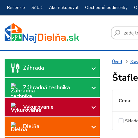
Recenzie
Súťaž
Ako nakupovať
Obchodné podmienky
O
Úvod
Sta
Záhrada
Štafle
Záhradná technika
Cena:
Vykurovanie
Sklad
Dielňa