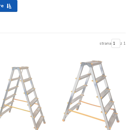
re
strana
z 1