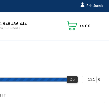
Prihlásenie
1 948 436 444
za
€ 0
ia, 9-16 hod.)
Do
€
HIT