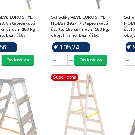
 ALVE EUROSTYL
Schodíky ALVE EUROSTYL
Scho
8, 8 stupienkové
HOBBY 1927, 7 stupienkové
HOBB
8 cm, nosn. 150 kg,
štafle, 155 cm, nosn. 150 kg,
štafl
é, bez rúčky
obojstranné, bez rúčky
obojs
56
€ 105,24
€ 
Skladom
Skladom
Do košíka
Do košíka
Super cena