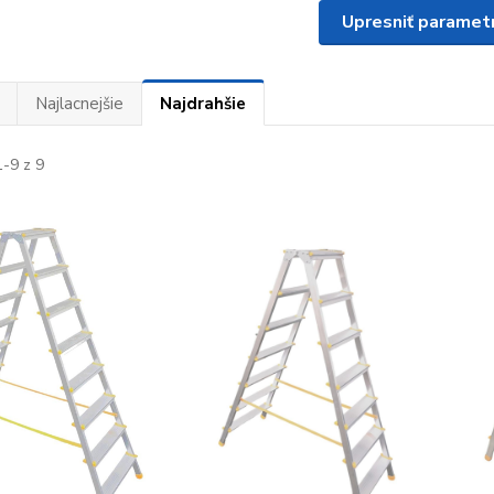
Upresniť paramet
Najlacnejšie
Najdrahšie
-9 z 9