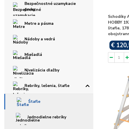
Bezpečnostné uzamykacie
prvky
Schodíky
HOBBY 192
Metre a pásma
štafle, 17
obojstrann
Nádoby a vedrá
€ 120,
Miešadlá
Nivelizácia dlažby
Rebríky, lešenia, štafle
Štafle
Jednodielne rebríky