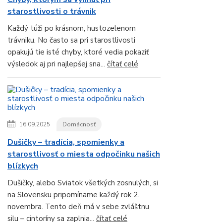
starostlivosti o trávnik
Každý túži po krásnom, hustozelenom
trávniku. No často sa pri starostlivosti
opakujú tie isté chyby, ktoré vedia pokaziť
výsledok aj pri najlepšej sna...
čítať celé
16.09.2025
Domácnosť
Dušičky – tradícia, spomienky a
starostlivosť o miesta odpočinku našich
blízkych
Dušičky, alebo Sviatok všetkých zosnulých, si
na Slovensku pripomíname každý rok 2.
novembra. Tento deň má v sebe zvláštnu
silu – cintoríny sa zaplnia...
čítať celé