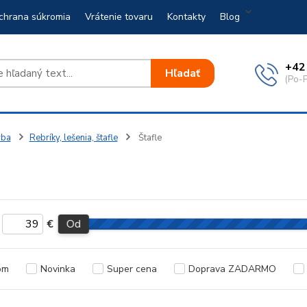
chrana súkromia
Vrátenie tovaru
Kontakty
Blog
+42
Hľadať
(Po-P
vba
Rebríky, lešenia, štafle
Štafle
€
Od
om
Novinka
Super cena
Doprava ZADARMO