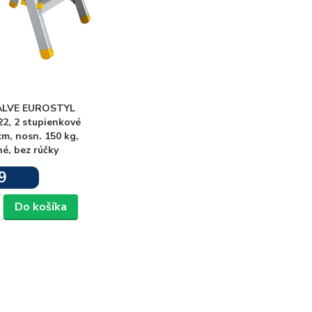
 ALVE EUROSTYL
2, 2 stupienkové
cm, nosn. 150 kg,
é, bez rúčky
9
Skladom
Do košíka