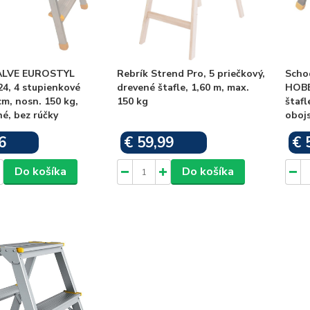
 ALVE EUROSTYL
Rebrík Strend Pro, 5 priečkový,
Scho
4, 4 stupienkové
drevené štafle, 1,60 m, max.
HOBB
cm, nosn. 150 kg,
150 kg
štafl
é, bez rúčky
obojs
6
€ 59,99
€ 
Skladom
Skladom
Do košíka
Do košíka