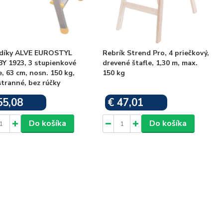
díky ALVE EUROSTYL
Rebrík Strend Pro, 4 priečkový,
Y 1923, 3 stupienkové
drevené štafle, 1,30 m, max.
e, 63 cm, nosn. 150 kg,
150 kg
tranné, bez rúčky
55,08
€ 47,01
Skladom
Skladom
Do košíka
Do košíka