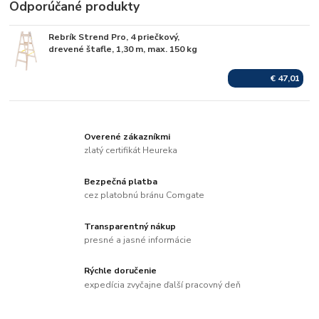
Odporúčané produkty
Rebrík Strend Pro, 4 priečkový,
Skladom
drevené štafle, 1,30 m, max. 150 kg
€ 47,01
Overené zákazníkmi
zlatý certifikát Heureka
Bezpečná platba
cez platobnú bránu Comgate
Transparentný nákup
presné a jasné informácie
Rýchle doručenie
expedícia zvyčajne ďalší pracovný deň