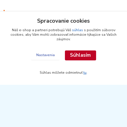
Najdielna.sk
Spracovanie cookies
Doručenie tovaru
Náš e-shop a partneri potrebujú Váš
súhlas
s použitím súborov
Bezpečná platba
cookies, aby Vám mohli zobrazovať informácie týkajúce sa Vašich
Transparentný nákup
záujmov.
Široký výber
Súhlasím
Nastavenia
Kontakty
Súhlas môžete odmietnuť
tu
.
Zákaznícka podpora
+421 948 436 444
(Po-Pia, 9-16 hod.)
info@najdielna.sk