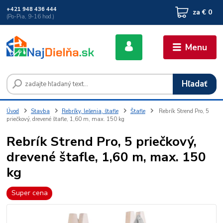
+421 948 436 444
za
€ 0
(Po-Pia, 9-16 hod.)
Menu
Hľadať
Úvod
Stavba
Rebríky, lešenia, štafle
Štafle
Rebrík Strend Pro, 5
priečkový, drevené štafle, 1,60 m, max. 150 kg
Rebrík Strend Pro, 5 priečkový,
drevené štafle, 1,60 m, max. 150
kg
Super cena