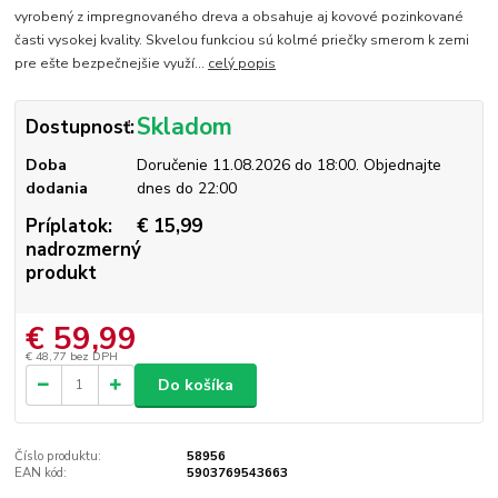
vyrobený z impregnovaného dreva a obsahuje aj kovové pozinkované
časti vysokej kvality. Skvelou funkciou sú kolmé priečky smerom k zemi
pre ešte bezpečnejšie využí...
celý popis
Skladom
Dostupnosť:
Doba
Doručenie 11.08.2026 do 18:00. Objednajte
dodania
dnes do 22:00
Príplatok:
€ 15,99
nadrozmerný
produkt
€ 59,99
€ 48,77
bez DPH
Do košíka
Číslo produktu:
58956
EAN kód:
5903769543663