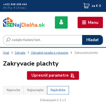
+421 948 436 444
za
€ 0
(Po-Pia, 9-16 hod.)
Menu
Hľadať
Úvod
Záhrada
Záhradné náradie a vybavenie
Zakryvacie plachty
Zakryvacie plachty
Upresniť parametre
Najnovšie
Najlacnejšie
Najdrahšie
Zobrazujem 1-1 z 1