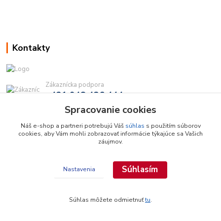
Kontakty
Zákaznícka podpora
+421 948 436 444
(Po-Pia, 9-16 hod.)
Spracovanie cookies
info@najdielna.sk
Náš e-shop a partneri potrebujú Váš
súhlas
s použitím súborov
cookies, aby Vám mohli zobrazovať informácie týkajúce sa Vašich
záujmov.
Súhlasím
Nastavenia
Copyright © 2026 najdielna.sk
Súhlas môžete odmietnuť
tu
.
Vytvorené na
Eshop-rychlo.sk