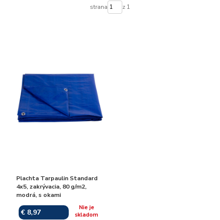
strana
z 1
Plachta Tarpaulin Standard
4x5, zakrývacia, 80 g/m2,
modrá, s okami
Nie je
€ 8,97
skladom