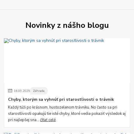
Novinky z nášho blogu
16
.
09
.
2025
Záhrada
Chyby, ktorým sa vyhnúť pri starostlivosti o trávnik
Každý túži po krásnom, hustozelenom trávniku. No často sa pri
starostlivosti opakujú tie isté chyby, ktoré vedia pokaziť výsledok aj
pri najlepšej sna...
čítať celé