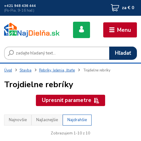
+421 948 436 444
za
€ 0
(Po-Pia, 9-16 hod.)
Menu
Hľadať
Úvod
Stavba
Rebríky, lešenia, štafle
Trojdielne rebríky
Trojdielne rebríky
Upresniť parametre
Najnovšie
Najlacnejšie
Najdrahšie
Zobrazujem 1-10 z 10