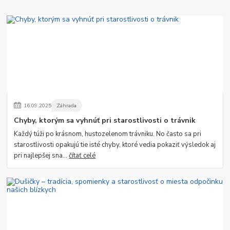
16
.
09
.
2025
Záhrada
Chyby, ktorým sa vyhnúť pri starostlivosti o trávnik
Každý túži po krásnom, hustozelenom trávniku. No často sa pri
starostlivosti opakujú tie isté chyby, ktoré vedia pokaziť výsledok aj
pri najlepšej sna...
čítať celé