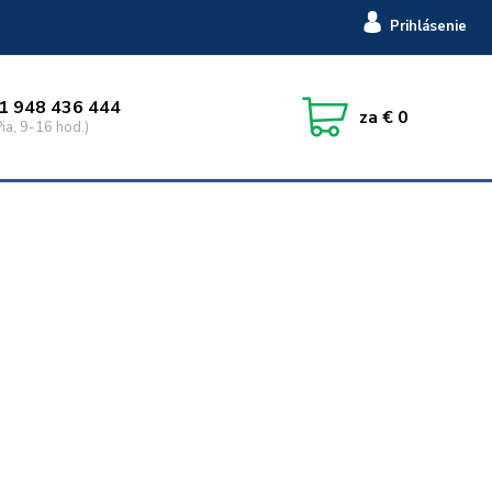
Prihlásenie
1 948 436 444
za
€ 0
ia, 9-16 hod.)