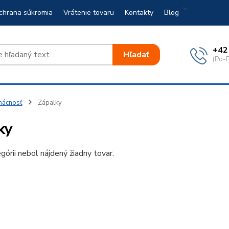
chrana súkromia
Vrátenie tovaru
Kontakty
Blog
+42
Hľadať
(Po-P
ácnosť
Zápalky
ky
górii nebol nájdený žiadny tovar.