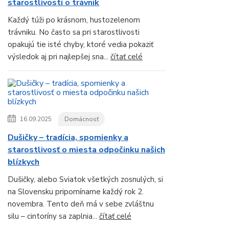
starostlivosti o trávnik
Každý túži po krásnom, hustozelenom
trávniku. No často sa pri starostlivosti
opakujú tie isté chyby, ktoré vedia pokaziť
výsledok aj pri najlepšej sna...
čítať celé
16.09.2025
Domácnosť
Dušičky – tradícia, spomienky a
starostlivosť o miesta odpočinku našich
blízkych
Dušičky, alebo Sviatok všetkých zosnulých, si
na Slovensku pripomíname každý rok 2.
novembra. Tento deň má v sebe zvláštnu
silu – cintoríny sa zaplnia...
čítať celé