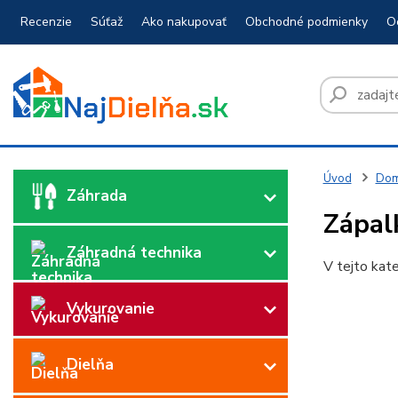
Recenzie
Súťaž
Ako nakupovať
Obchodné podmienky
O
Úvod
Dom
Záhrada
Zápal
Záhradná technika
V tejto kate
Vykurovanie
Dielňa