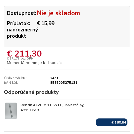
Nie je skladom
Dostupnosť:
Príplatok:
€ 15,99
nadrozmerný
produkt
€ 211,30
€ 171,79
bez DPH
Momentálne nie je k dispozícii
Číslo produktu:
2461
EAN kód:
8585005275131
Odporúčané produkty
Rebrík ALVE 7511, 2x11, univerzálny,
Skladom
A315 B513
€ 180,84