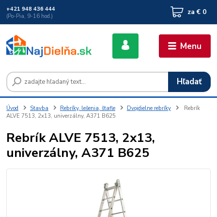
+421 948 436 444
za
€ 0
(Po-Pia, 9-16 hod.)
Menu
Hľadať
Úvod
Stavba
Rebríky, lešenia, štafle
Dvojdielne rebríky
Rebrík
ALVE 7513, 2x13, univerzálny, A371 B625
Rebrík ALVE 7513, 2x13,
univerzálny, A371 B625